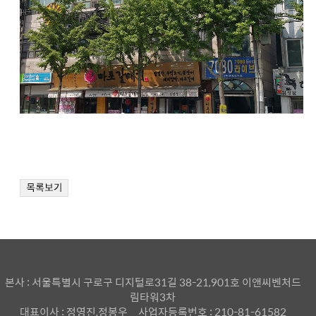
본사 : 서울특별시 구로구 디지털로31길 38-21,901호 이앤씨벤처드
림타워3차
대표이사 : 정영진,정봉우
사업자등록번호 : 210-81-61582